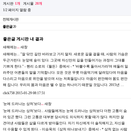
게시판
1개
게시물
20개
1/2 페이지 열람 중
전체게시판
좋은글
20
좋은글 게시판 내 결과
새해에는
.
.
.
새창
새해에는... "잘 닦인 길만 바라보고 가지 말자. 새로운 길을 걸을 때, 사람의 가슴은
두근거린다. 눈앞에 숲이 있다. 그곳에 자신만의 길을 만들어가는 과정이 그대를
기쁘게 한다." - 헨리 소로의《월든》중에서 - * '바쁠수록 돌아서가라'며 에둘러 일
러주던 어른들의 말을 기억합니다. 모든 것은 무릇 마음먹기에 달려있다며 마음을
다스리고 마음으로 위안을 받으며 사는 저희들입니다. 마음이 편안해야 몸도 편안
해 집니다. 우리의 몸과 마음은 뗄 수 없는 하나이기 때문일 것입니다. 2015년 …
click758
2015-01-29 08:17:51
'눈에 드러나는 상처'보다
.
.
.
새창
'눈에 드러나는 상처'보다... 사람들에게는 눈에 드러나는 상처보다 더한 고통이 숨
어 있곤 했다. 그런 고통은 대부분 당사자도 의식하지 못할 때가 많다. 하지만 잘
견뎌낸 사람들은 삶을 다르게 받아들인다. 자기 자신에게 더 솔직해지고, 자신을
더 수용할 수 있게 된다. - 이승욱의《상처 떠나보내기》중에서 - * 상처 없는 사람