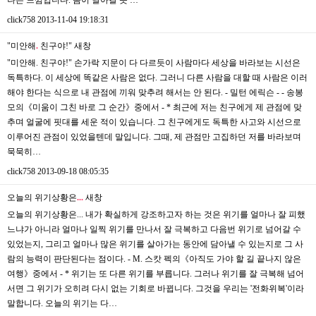
click758
2013-11-04 19:18:31
"미안해
.
친구야!"
새창
"미안해. 친구야!" 손가락 지문이 다 다르듯이 사람마다 세상을 바라보는 시선은
독특하다. 이 세상에 똑같은 사람은 없다. 그러니 다른 사람을 대할 때 사람은 이러
해야 한다는 식으로 내 관점에 끼워 맞추려 해서는 안 된다. - 밀턴 에릭슨 - - 송봉
모의《미움이 그친 바로 그 순간》중에서 - * 최근에 저는 친구에게 제 관점에 맞
추며 얼굴에 핏대를 세운 적이 있습니다. 그 친구에게도 독특한 사고와 시선으로
이루어진 관점이 있었을텐데 말입니다. 그때, 제 관점만 고집하던 저를 바라보며
묵묵히…
click758
2013-09-18 08:05:35
오늘의 위기상황은
.
.
.
새창
오늘의 위기상황은... 내가 확실하게 강조하고자 하는 것은 위기를 얼마나 잘 피했
느냐가 아니라 얼마나 일찍 위기를 만나서 잘 극복하고 다음번 위기로 넘어갈 수
있었는지, 그리고 얼마나 많은 위기를 살아가는 동안에 담아낼 수 있는지로 그 사
람의 능력이 판단된다는 점이다. - M. 스캇 펙의《아직도 가야 할 길 끝나지 않은
여행》중에서 - * 위기는 또 다른 위기를 부릅니다. 그러나 위기를 잘 극복해 넘어
서면 그 위기가 오히려 다시 없는 기회로 바뀝니다. 그것을 우리는 '전화위복'이라
말합니다. 오늘의 위기는 다…