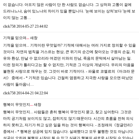
이 없습니다. 아프지 않은 사람이 단 한 사람도 없습니다. 그 상처와 고통이 겉에
드러나느냐, 숨어 있느냐의 차이가 있을 뿐입니다. '눈에 보이는 상처'보다 '눈에 보
이지 않는 고통…
click758
2014-05-27 23:44:02
기적을 믿으며
.
.
.
새창
기적을 믿으며... 기적이란 무엇일까? 기적에 대해서는 여러 가지로 정의할 수 있을
것이다. 자연의 법칙을 거스르는 현상, 큰 위기의 순간에 찾아오는 구원의 손길, 치
유와 환상, 만날 수 없으리라 여겼던 이와의 만남, 죽음의 문턱에서 살아남는 일.
이런 정의가 틀리다고는 할 수 없지만, 기적은 그 이상의 개념이다. 우리의 마음을
불현듯 사랑으로 채우는 것. 그것이 바로 기적이다. - 파울로 코엘료의《아크라 문
서》 중에서 - * 기적은 있습니다. 간절히 염원하고 지극한 사랑을 모으면 떠났던
사람이 돌아옵니…
click758
2014-04-21 04:22:04
행복이 무엇인지
.
.
.
새창
행복이 무엇인지... 사람들은 흔히 행복이 무엇인지 묻고, 찾고 싶어한다. 그것은
마치 공기처럼 보이지도 않고, 잡히지도 않기 때문이다. 시간의 흐름을 전혀 의식
하지 못하고, 자기가 하고 싶은 일을 하는 것이 행복이다. - 조정래의《정글만리》
중에서 - * 행복은 성공에 있지 않습니다. 실패했다고 모두 불행한 것도 아닙니다.
성공이 오히려 불행의 시작이 될 수 있고 실패가 행복의 새로운 시작일 수 있습니