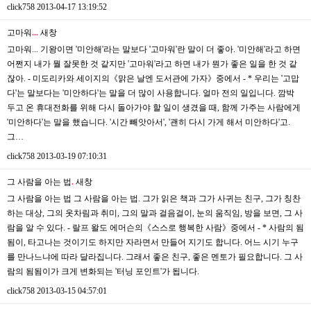
click758
2013-04-17 13:19:52
고마워
.
.
.
새창
고마워... 기왕이면 '미안해'라는 말보다 '고마워'란 말이 더 좋아. '미안해'라고 하면
어쩐지 내가 뭘 잘못한 것 같지만 '고마워'라고 하면 내가 뭔가 좋은 일을 한 것 같
잖아. - 미도리카와 세이지의《맑은 날엔 도서관에 가자》중에서 - * 우리는 '고맙
다'는 말보다는 '미안하다'는 말을 더 많이 사용합니다. 얼마 전의 일입니다. 깜박
두고 온 휴대전화를 위해 다시 돌아가야 할 일이 생겼을 때, 함께 가주는 사람에게
'미안하다'는 말을 했습니다. '시간 빼앗아서', '괜히 다시 가게 해서 미안하다'고.
그…
click758
2013-03-19 07:10:31
그 사람을 아는 법
.
새창
그 사람을 아는 법 그 사람을 아는 법. 그가 읽은 책과 그가 사귀는 친구, 그가 칭찬
하는 대상, 그의 옷차림과 취미, 그의 말과 걸음걸이, 눈의 움직임, 방을 보면, 그 사
람을 알 수 있다. - 랄프 왈도 에머슨의《스스로 행복한 사람》중에서 - * 사람의 됨
됨이, 타고나는 것이기도 하지만 자라면서 만들어 지기도 합니다. 어느 시기 누구
를 만나느냐에 따라 달라집니다. 그래서 좋은 친구, 좋은 멘토가 필요합니다. 그 사
람의 됨됨이가 크게 변화되는 '터닝 포인트'가 됩니다.
click758
2013-03-15 04:57:01