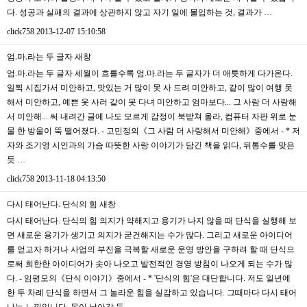
다. 성공과 실패의 결과에 상관하지 않고 자기 일에 몰입하는 것, 결과가 …
click758
2013-12-07 15:10:58
엄
.
마
.
라는 두 글자
새창
엄.마.라는 두 글자 세월이 흐를수록 엄.마.라는 두 글자가 더 애틋하게 다가온다.
일찍 시집가서 미안하고, 맛있는 거 많이 못 사 드려 미안하고, 같이 많이 여행 못
해서 미안하고, 예쁜 옷 사러 같이 못 다녀 미안하고 엄마보다... 그 사람 더 사랑해
서 미안해... 써 내려간 글에 나도 모르게 감정이 북받쳐 올라, 컴퓨터 자판 위로 눈
물 한 방울이 뚝 떨어졌다. - 고민정의《그 사람 더 사랑해서 미안해》중에서 - * 저
자와 조기영 시인과의 가슴 따뜻한 사랑 이야기가 담긴 책을 읽다, 뒤통수를 맞은
듯 …
click758
2013-11-18 04:13:50
다시 태어난다
.
단식의 힘
새창
다시 태어난다. 단식의 힘 의지가 약해지고 용기가 나지 않을 때 단식을 실행해 보
면 새로운 용기가 생기고 의지가 굳건해지는 수가 많다. 그리고 새로운 아이디어
를 얻고자 하거나 사업의 부진을 극복할 새로운 운영 방안을 구하려 할 때 단식으
로써 희한한 아이디어가 솟아 나오고 발전적인 경영 방침이 나오게 되는 수가 많
다. - 임평모의《단식 이야기》중에서 - * '단식의 힘'은 대단합니다. 저도 일년에
한 두 차례 단식을 하면서 그 놀라운 힘을 실감하고 있습니다. 그때마다 다시 태어
나는 느낌입니다. 몸이 날아갈 듯 …