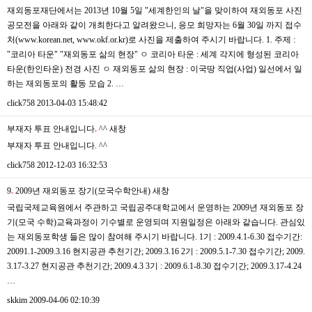
재외동포재단에서는 2013년 10월 5일 "세계한인의 날"을 맞이하여 재외동포 사진
공모전을 아래와 같이 개최한다고 알려왔으니, 응모 희망자는 6월 30일 까지 접수
처(www.korean.net, www.okf.or.kr)로 사진을 제출하여 주시기 바랍니다. 1. 주제 :
"코리아 타운" "재외동포 삶의 현장" ㅇ 코리아 타운 : 세계 각지에 형성된 코리아
타운(한인타운) 전경 사진 ㅇ 재외동포 삶의 현장 : 이국땅 직업(사업) 일선에서 일
하는 재외동포의 활동 모습 2. …
click758
2013-04-03 15:48:42
부재자 투표 안내입니다
.
^^
새창
부재자 투표 안내입니다. ^^
click758
2012-12-03 16:32:53
9
.
2009년 재외동포 장기(모국수학안내)
새창
국립국제교육원에서 주관하고 국립공주대학교에서 운영하는 2009년 재외동포 장
기(모국 수학)교육과정이 기수별로 운영되며 지원일정은 아래와 같습니다. 관심있
는 재외동포학생 들은 많이 참여해 주시기 바랍니다. 1기 : 2009.4.1-6.30 접수기간:
20091.1-2009.3.16 현지공관 추천기간; 2009.3.16 2기 : 2009.5.1-7.30 접수기간; 2009.
3.17-3.27 현지공관 추천기간; 2009.4.3 3기 : 2009.6.1-8.30 접수기간; 2009.3.17-4.24
…
skkim
2009-04-06 02:10:39