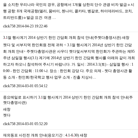
을 소지한 우리나라 국민의 경우, 공항에서 1개월 상한의 단수 관광 비자 발급 o 시
행 공항: 8개 국제공항(델리, 뭄바이, 첸나이, 콜카타, 벵갈로, 하이데라바드, 코치,
트리반드룸) o 발급 요건: 여권 …
click758
2014-04-23 19:22:46
3
.
1절 행사계기 2014 상반기 한인 간담회 개최 참석 안내(주젯다총영사관)
새창
젯다 및 서부지역 한인회원 전체 귀하 < 3.1절 행사계기 2014년 상반기 한인 간담
회 개최 안내> 주젯다총영사관은 사우디 젯다및서부지역 한인회가 주관하는 제95
주년 삼일절 행사(3.1) 계기에 2014년 상반기 한인 간담회 행사를 아래와 같이 개최
하고자 하오니 참석하여 주시기 바랍니다. 가. 일시 : 2014.3.1(토) - 삼일절 행사 : 1
0:00 - 한인 간담회 : 11:00 나. 장소 : 한인회 강당 다. 주요 의제 - 젯다 총영사관 활
동 소개 - 한인회/한국학교 행사 업무 소개 - 진출 지상사…
click758
2014-03-01 05:54:12
중요메일로 표시하기 3
.
1절 행사계기 2014 상반기 한인 간담회 개최 참석 안내(주
젯다총영사관)
새창
젯다
click758
2014-03-01 05:52:20
재외동포 사진전 개최 안내(응모기간 : 4
.
1-6
.
30)
새창