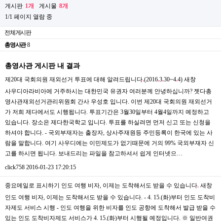
게시판
1개
게시물
8개
1/1 페이지 열람 중
전체게시판
총영사관
8
총영사관 게시판 내 결과
제20대 국회의원 재외선거 투표에 대해 알려드립니다
.
(2016
.
3
.
30~4
.
4)
새창
사우디아라비아에 거주하시는 대한민국 유권자 여러분께 안녕하십니까? 젯다총
영사관재외선거관리위원회 간사 우성호 입니다. 이번 제20대 국회의원 재외선거
가 저희 제다에서도 시행됩니다. 투표기간은 3월30일부터 4월4일까지 예정하고
있습니다. 장소은 제다한국학교 입니다. 투표를 하실려면 먼저 신고 또는 신청을
하셔야 합니다. - 국외부재자는 출장자, 상사주재원등 주민등록이 한국에 있는 사
람을 말합니다. 여기 사우디에는 이민제도가 없기때문에 거의 99% 국외부재자 신
고를 하시면 됩니다. 보내드리는 파일을 참고하셔서 쉽게 인터넷으…
click758
2016-01-23 17:20:15
중요메일로 표시하기 인도 여행 비자, 이제는 도착해서도 받을 수 있습니다
.
새창
인도 여행 비자, 이제는 도착해서도 받을 수 있습니다. - 4. 15.(화)부터 인도 도착비
자제도 서비스 시행 - 인도 여행을 위한 비자를 인도 공항에 도착해서 발급 받을 수
있는 인도 도착비자제도 서비스가 4. 15.(화)부터 시행될 예정입니다. ※ 일반여권