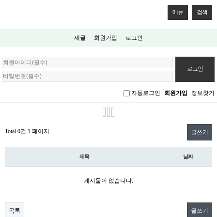
메뉴
검색
새글
회원가입
로그인
회
원
로
그
자동로그인
회원가입
정보찾기
인
Total 0건
1 페이지
글쓰기
제목
날짜
게시물이 없습니다.
목록
글쓰기