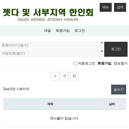
메뉴
검색
새글
회원가입
로그인
회
원
로
그
자동로그인
회원가입
정보찾기
인
Total 0건
1 페이지
글쓰기
제목
날짜
게시물이 없습니다.