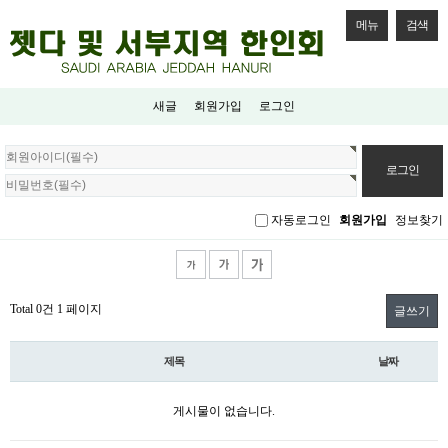
메뉴
검색
새글
회원가입
로그인
회
원
로
그
자동로그인
회원가입
정보찾기
인
Total 0건
1 페이지
글쓰기
제목
날짜
게시물이 없습니다.