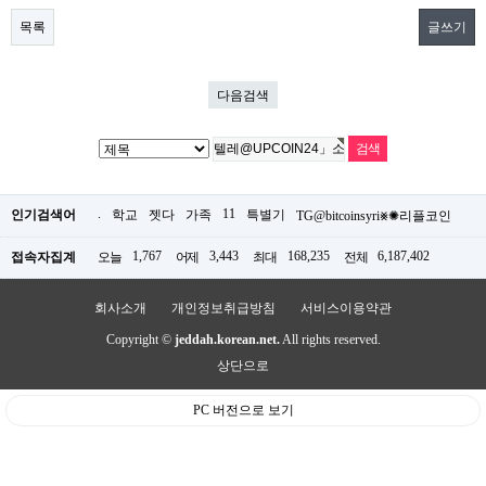
목록
글쓰기
다음검색
.
11
인기검색어
학교
젯다
가족
특별기
TG@bitcoinsyri⨳✺리플코인
1,767
3,443
168,235
6,187,402
접속자집계
오늘
어제
최대
전체
회사소개
개인정보취급방침
서비스이용약관
Copyright ©
jeddah.korean.net.
All rights reserved.
상단으로
PC 버전으로 보기