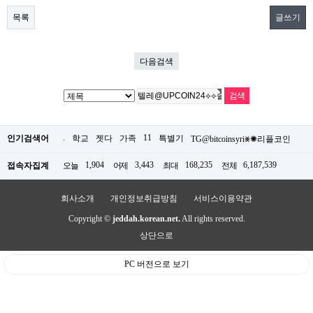
목록
글쓰기
다음검색
.
11
인기검색어
학교
젯다
가족
특별기
TG@bitcoinsyri⨳✺리플코인
1,904
3,443
168,235
6,187,539
접속자집계
오늘
어제
최대
전체
회사소개
개인정보취급방침
서비스이용약관
Copyright ©
jeddah.korean.net.
All rights reserved.
상단으로
PC 버전으로 보기