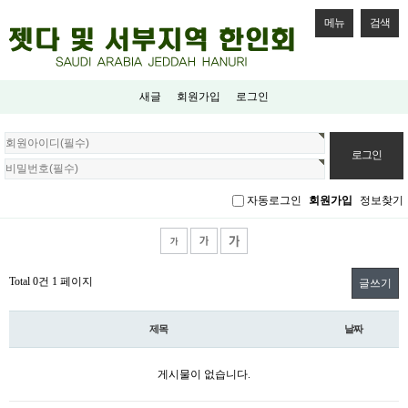
메뉴
검색
새글
회원가입
로그인
회
원
로
그
자동로그인
회원가입
정보찾기
인
Total 0건
1 페이지
글쓰기
제목
날짜
게시물이 없습니다.