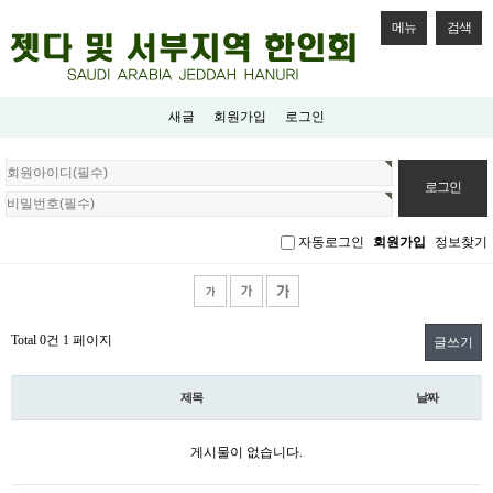
메뉴
검색
새글
회원가입
로그인
회
원
로
그
자동로그인
회원가입
정보찾기
인
Total 0건
1 페이지
글쓰기
제목
날짜
게시물이 없습니다.