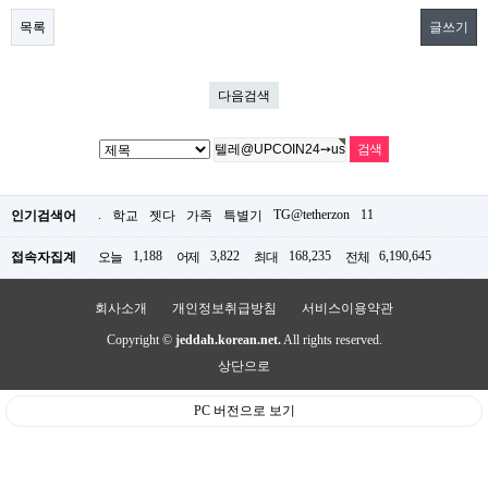
목록
글쓰기
다음검색
.
TG@tetherzon
11
인기검색어
학교
젯다
가족
특별기
1,188
3,822
168,235
6,190,645
접속자집계
오늘
어제
최대
전체
회사소개
개인정보취급방침
서비스이용약관
Copyright ©
jeddah.korean.net.
All rights reserved.
상단으로
PC 버전으로 보기