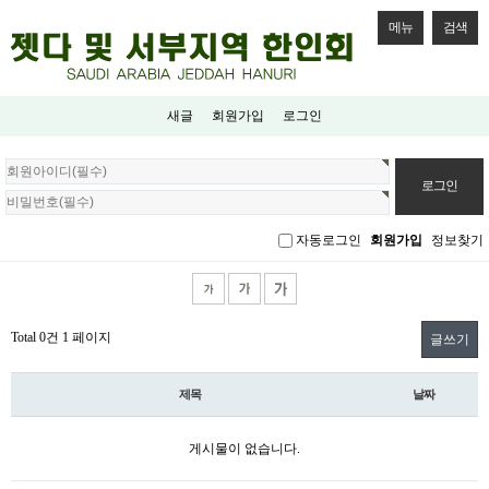
메뉴
검색
새글
회원가입
로그인
회
원
로
그
자동로그인
회원가입
정보찾기
인
Total 0건
1 페이지
글쓰기
제목
날짜
게시물이 없습니다.