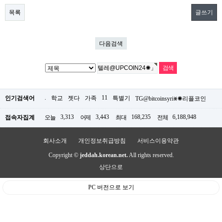
목록
글쓰기
다음검색
.
11
인기검색어
학교
젯다
가족
특별기
TG@bitcoinsyri⨳✺리플코인
3,313
3,443
168,235
6,188,948
접속자집계
오늘
어제
최대
전체
회사소개
개인정보취급방침
서비스이용약관
Copyright ©
jeddah.korean.net.
All rights reserved.
상단으로
PC 버전으로 보기