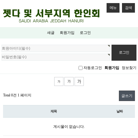
메뉴
검색
새글
회원가입
로그인
회
원
로
그
자동로그인
회원가입
정보찾기
인
Total 0건
1 페이지
글쓰기
제목
날짜
게시물이 없습니다.