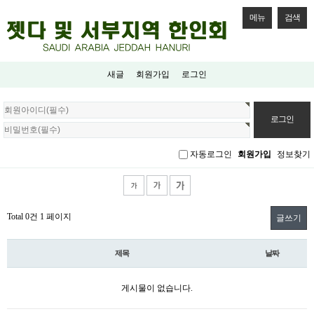
메뉴
검색
새글
회원가입
로그인
회
원
로
그
자동로그인
회원가입
정보찾기
인
Total 0건
1 페이지
글쓰기
제목
날짜
게시물이 없습니다.