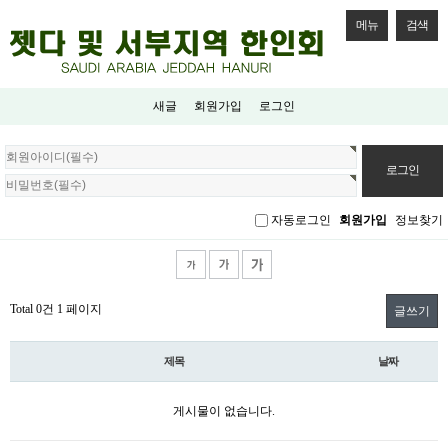
메뉴
검색
새글
회원가입
로그인
회
원
로
그
자동로그인
회원가입
정보찾기
인
Total 0건
1 페이지
글쓰기
제목
날짜
게시물이 없습니다.