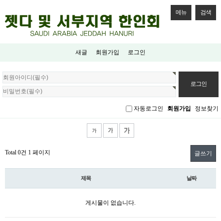
메뉴
검색
새글
회원가입
로그인
회
원
로
그
자동로그인
회원가입
정보찾기
인
Total 0건
1 페이지
글쓰기
제목
날짜
게시물이 없습니다.