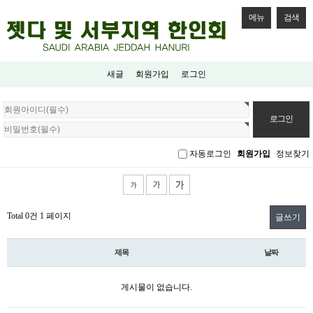
메뉴
검색
새글
회원가입
로그인
회
원
로
그
자동로그인
회원가입
정보찾기
인
Total 0건
1 페이지
글쓰기
제목
날짜
게시물이 없습니다.