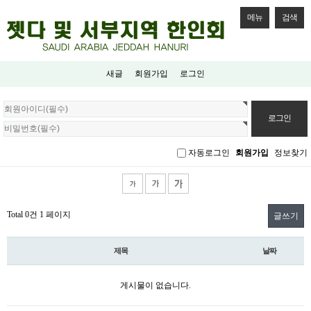
메뉴
검색
새글
회원가입
로그인
회
원
로
그
자동로그인
회원가입
정보찾기
인
Total 0건
1 페이지
글쓰기
제목
날짜
게시물이 없습니다.