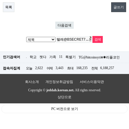
목록
글쓰기
다음검색
.
11
인기검색어
학교
젯다
가족
특별기
TG@bitcoinsyri⨳✺리플코인
2,622
3,443
168,235
6,188,257
접속자집계
오늘
어제
최대
전체
회사소개
개인정보취급방침
서비스이용약관
Copyright ©
jeddah.korean.net.
All rights reserved.
상단으로
PC 버전으로 보기