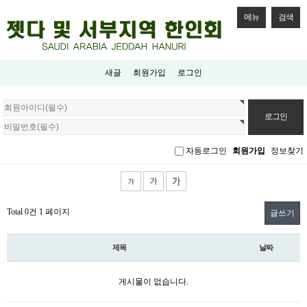
메뉴
검색
새글
회원가입
로그인
회
원
로
그
자동로그인
회원가입
정보찾기
인
Total 0건
1 페이지
글쓰기
제목
날짜
게시물이 없습니다.