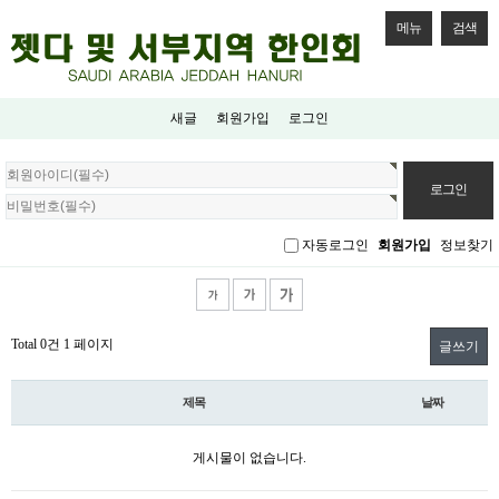
메뉴
검색
새글
회원가입
로그인
회
원
로
그
자동로그인
회원가입
정보찾기
인
Total 0건
1 페이지
글쓰기
제목
날짜
게시물이 없습니다.