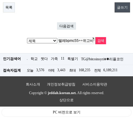
목록
글쓰기
다음검색
.
11
인기검색어
학교
젯다
가족
특별기
TG@bitcoinsyri⨳✺리플코인
3,576
3,443
168,235
6,189,211
접속자집계
오늘
어제
최대
전체
회사소개
개인정보취급방침
서비스이용약관
Copyright ©
jeddah.korean.net.
All rights reserved.
상단으로
PC 버전으로 보기