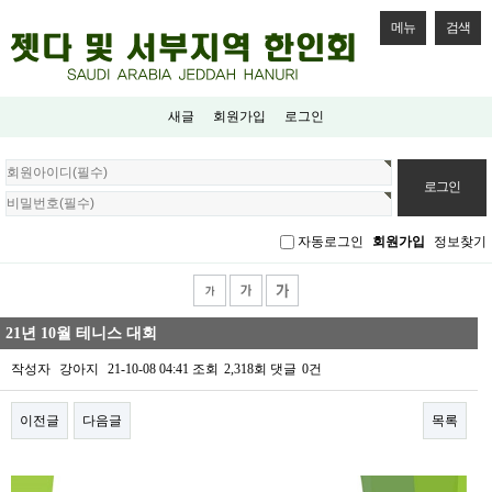
메뉴
검색
새글
회원가입
로그인
회
원
로
그
자동로그인
회원가입
정보찾기
인
21년 10월 테니스 대회
작성자
강아지
21-10-08 04:41
조회
2,318회
댓글
0건
이전글
다음글
목록
본문