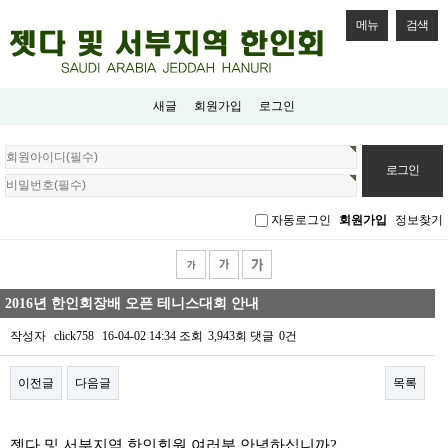
메뉴
검색
새글
회원가입
로그인
회
원
로
그
자동로그인
회원가입
정보찾기
인
2016년 한인회장배 오픈 테니스대회 안내
작성자
click758
16-04-02 14:34
조회
3,943회
댓글
0건
이전글
다음글
목록
본문
젯다 및 서부지역 한인회원 여러분 안녕하십니까?