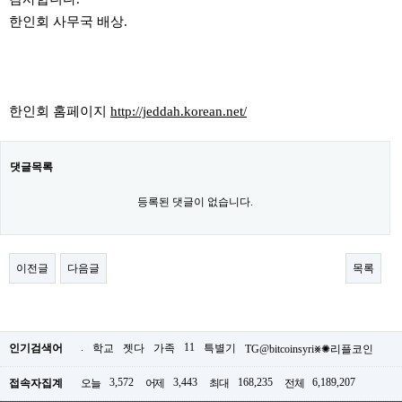
한인회 사무국 배상.
한인회 홈페이지
http://jeddah.korean.net/
댓글목록
등록된 댓글이 없습니다.
이전글
다음글
목록
.
11
인기검색어
학교
젯다
가족
특별기
TG@bitcoinsyri⨳✺리플코인
3,572
3,443
168,235
6,189,207
접속자집계
오늘
어제
최대
전체