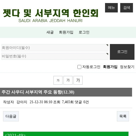
메뉴
검색
새글
회원가입
로그인
회
원
로
그
자동로그인
회원가입
정보찾기
인
주간 사우디 서부지역 주요 동향(12.30)
작성자
강아지
21-12-31 06:10
조회
7,465회
댓글
0건
다음글
목록
본문
<2021-49>