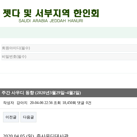
회
원
로
그
인
주간 사우디 동향 (2020년3월29일~4월2일)
작성자
강아지
20-04-06 22:56
조회
18,450회
댓글
0건
이전글
다음글
본문
2020.04.05.(일), 주사우디대사관