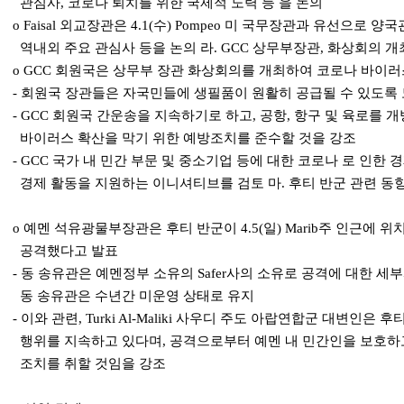
관심사, 코로나 퇴치를 위한 국제적 노력 등 을 논의
o Faisal 외교장관은 4.1(수) Pompeo 미 국무장관과 유선으로 
역내외 주요 관심사 등을 논의 라. GCC 상무부장관, 화상회의 개최(4.4
o GCC 회원국은 상무부 장관 화상회의를 개최하여 코로나 바이러
- 회원국 장관들은 자국민들에 생필품이 원활히 공급될 수 있도록
- GCC 회원국 간운송을 지속하기로 하고, 공항, 항구 및 육로를 
바이러스 확산을 막기 위한 예방조치를 준수할 것을 강조
- GCC 국가 내 민간 부문 및 중소기업 등에 대한 코로나 로 인
경제 활동을 지원하는 이니셔티브를 검토 마. 후티 반군 관련 동
o 예멘 석유광물부장관은 후티 반군이 4.5(일) Marib주 인근에 
공격했다고 발표
- 동 송유관은 예멘정부 소유의 Safer사의 소유로 공격에 대한 세
동 송유관은 수년간 미운영 상태로 유지
- 이와 관련, Turki Al-Maliki 사우디 주도 아랍연합군 대변인은
행위를 지속하고 있다며, 공격으로부터 예멘 내 민간인을 보호하
조치를 취할 것임을 강조