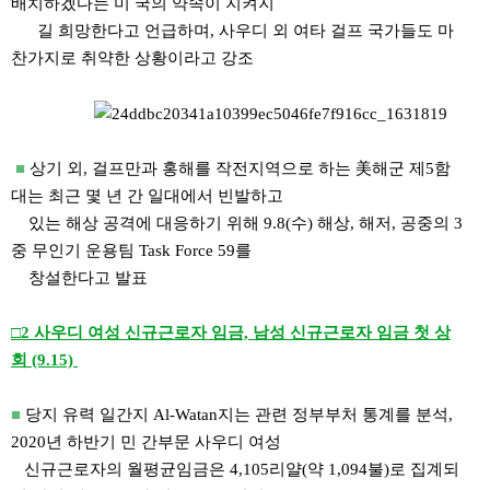
배치하겠다는 미 국의 약속이 지켜지
길 희망한다고 언급하며, 사우디 외 여타 걸프 국가들도 마
찬가지로 취약한 상황이라고 강조
■
상기 외, 걸프만과 홍해를 작전지역으로 하는 美해군 제5함
대는 최근 몇 년 간 일대에서 빈발하고
있는 해상 공격에 대응하기 위해 9.8(수) 해상, 해저, 공중의 3
중 무인기 운용팀 Task Force 59를
창설한다고 발표
□2 사우디 여성 신규근로자 임금, 남성 신규근로자 임금 첫 상
회 (9.15)
■
당지 유력 일간지 Al-Watan지는 관련 정부부처 통계를 분석,
2020년 하반기 민 간부문 사우디 여성
신규근로자의 월평균임금은 4,105리얄(약 1,094불)로 집계되