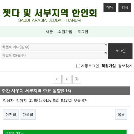
메뉴
검색
새글
회원가입
로그인
회
원
로
그
자동로그인
회원가입
정보찾기
인
주간 사우디 서부지역 주요 동향(9.16)
작성자
강아지
21-09-17 04:02
조회
8,127회
댓글
0건
이전글
다음글
목록
본문
<2021-35>