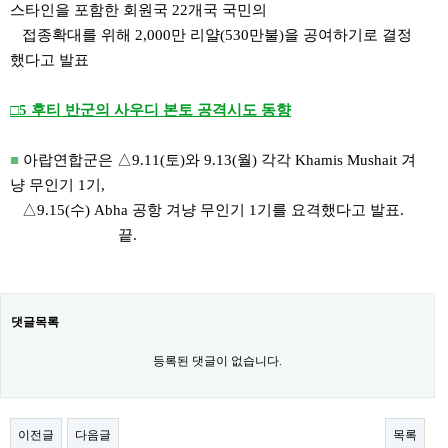
스타인을 포함한 회원국 22개국 국민의
접종확대를 위해 2,000만 리얄(530만불)을 공여하기로 결정
했다고 발표
□5 후티 반군의 사우디 본토 공격시도 동향
■
아랍연합군은 △9.11(토)와 9.13(월) 각각 Khamis Mushait 겨
냥 무인기 1기,
△9.15(수) Abha 공항 겨냥 무인기 1기를 요격했다고 발표.
끝.
댓글목록
등록된 댓글이 없습니다.
이전글
다음글
목록