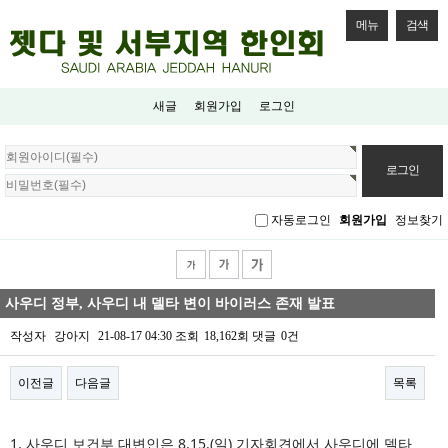
메뉴
검색
새글
회원가입
로그인
회
원
로
그
자동로그인
회원가입
정보찾기
인
사우디 정부, 사우디 내 델타 변이 바이러스 존재 발표
작성자
강아지
21-08-17 04:30
조회
18,162회
댓글
0건
이전글
다음글
목록
본문
1. 사우디 보건부 대변인은 8.15.(일) 기자회견에서 사우디에 델타