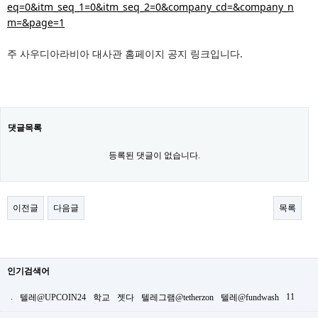
eq=0&itm_seq_1=0&itm_seq_2=0&company_cd=&company_n
m=&page=1
주 사우디아라비아 대사관 홈페이지 공지 링크입니다.
댓글목록
등록된 댓글이 없습니다.
이전글
다음글
목록
인기검색어
.
11
텔레@UPCOIN24
학교
젯다
텔레그램@tetherzon
텔레@fundwash