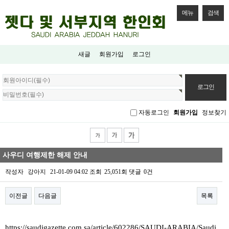
메뉴
검색
새글
회원가입
로그인
회
원
로
그
자동로그인
회원가입
정보찾기
인
사우디 여행제한 해제 안내
작성자
강아지
21-01-09 04:02
조회
25,051회
댓글
0건
이전글
다음글
목록
본문
https://saudigazette.com.sa/article/602286/SAUDI-ARABIA/Saudi