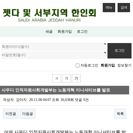
메뉴
검색
새글
회원가입
로그인
회
원
로
그
자동로그인
회원가입
정보찾기
인
사우디 인적자원사회개발부는 노동개혁 이니셔티브를 발표
작성자
강아지
20-11-06 04:07
조회
26,638회
댓글
0건
이전글
다음글
목록
본문
어제 사우디 인적자원사회개발부는 노동개혁 이니셔티브를 발