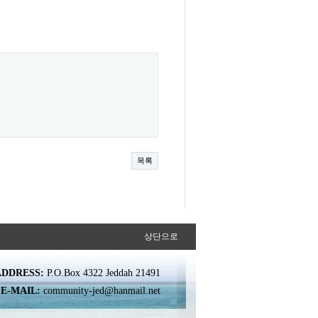
목록
상단으로
ADDRESS:
P.O.Box 4322 Jeddah 21491
E-MAIL:
community-jed@hanmail.net