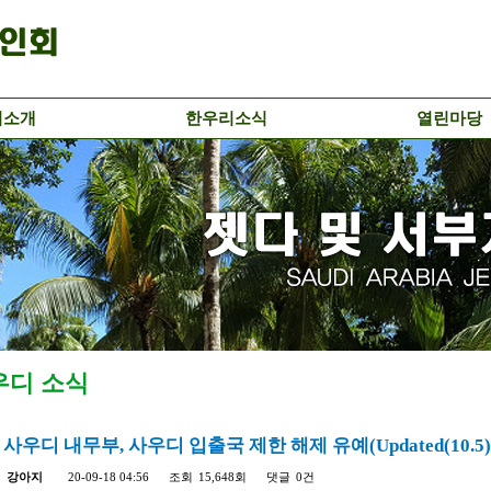
리소개
한우리소식
열린마당
우디 소식
사우디 내무부, 사우디 입출국 제한 해제 유예(Updated(10.5)
자
강아지
20-09-18 04:56
조회
15,648회
댓글
0건