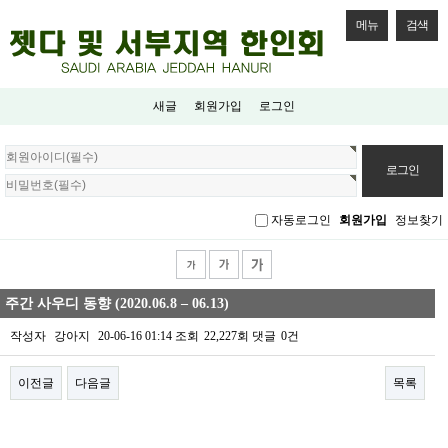
메뉴
검색
새글
회원가입
로그인
회
원
로
그
자동로그인
회원가입
정보찾기
인
주간 사우디 동향 (2020.06.8 – 06.13)
작성자
강아지
20-06-16 01:14
조회
22,227회
댓글
0건
이전글
다음글
목록
본문