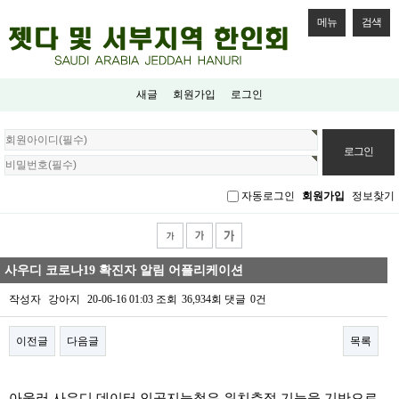
메뉴
검색
새글
회원가입
로그인
회
원
로
그
자동로그인
회원가입
정보찾기
인
사우디 코로나19 확진자 알림 어플리케이션
작성자
강아지
20-06-16 01:03
조회
36,934회
댓글
0건
이전글
다음글
목록
본문
아울러 사우디 데이터 인공지능청은 위치추적 기능을 기반으로