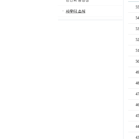
한인회 동영상
5
사우디 소식
5
5
5
5
5
4
4
4
4
4
4
4