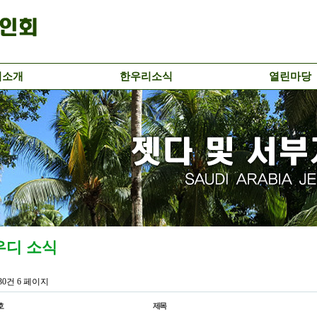
리소개
한우리소식
열린마당
우디 소식
130건
6 페이지
호
제목