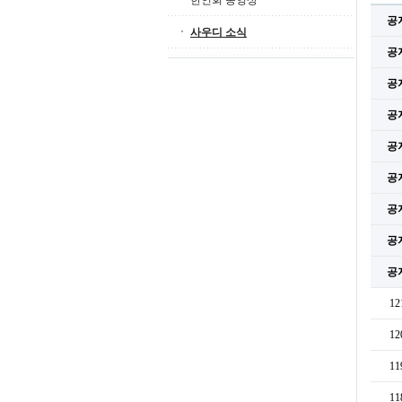
한인회 동영상
공
사우디 소식
공
공
공
공
공
공
공
공
12
12
11
11