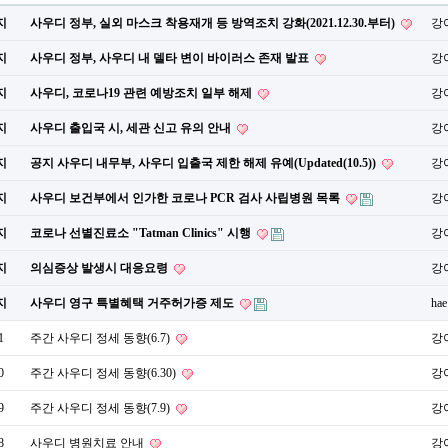
지
사우디 정부, 실외 마스크 착용재개 등 방역조치 강화(2021.12.30.부터)
강
지
사우디 정부, 사우디 내 델타 변이 바이러스 존재 발표
강
지
사우디, 코로나19 관련 예방조치 일부 해제
강
지
사우디 출입국 시, 세관 신고 유의 안내
강
지
공지 사우디 내무부, 사우디 입출국 제한 해제 유예(Updated(10.5))
강
지
사우디 보건부에서 인가한 코로나 PCR 검사 사립병원 목록
강
지
코로나 선별진료소 "Tatman Clinics" 시행
강
지
의심증상 발생시 대응요령
강
지
사우디 영구 특별혜택 거주허가증 제도
hae
1
주간 사우디 정세 동향(6.7)
강
0
주간 사우디 정세 동향(6.30)
강
9
주간 사우디 정세 동향(7.9)
강
8
사우디 병원치료 안내
강