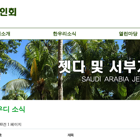
리소개
한우리소식
열린마당
우디 소식
130건
1 페이지
호
제목