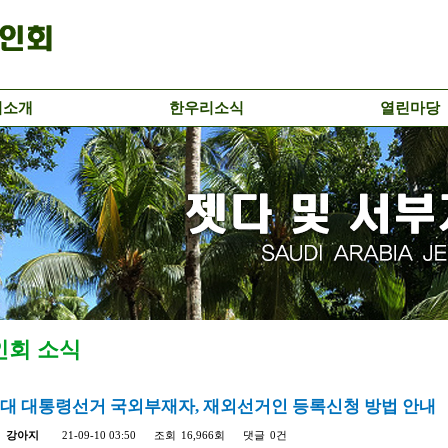
리소개
한우리소식
열린마당
인회 소식
0대 대통령선거 국외부재자, 재외선거인 등록신청 방법 안내
자
강아지
21-09-10 03:50
조회
16,966회
댓글
0건