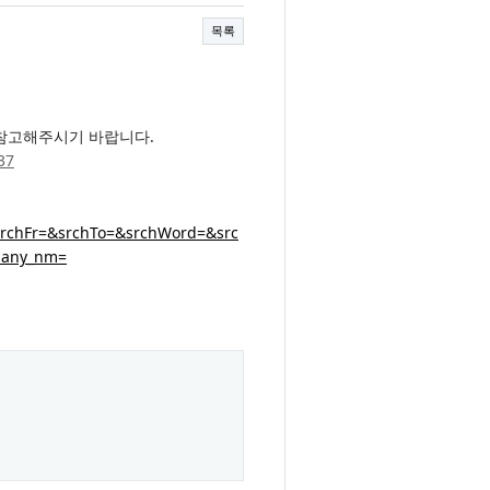
목록
 참고해주시기 바랍니다.
37
&srchFr=&srchTo=&srchWord=&src
pany_nm=