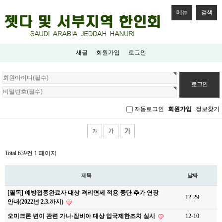
메뉴
검색
새글
회원가입
로그인
회
원
로
그
자동로그인
회원가입
정보찾기
인
Total 639건
1 페이지
제목
날짜
[필독] 예방접종완료자 대상 격리면제 적용 중단 추가 연장
12-29
안내(2022년 2.3.까지)
오미크론 변이 관련 가나·잠비아 대상 입국제한조치 실시
12-10