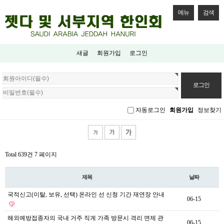
메뉴
검색
새글
회원가입
로그인
회
원
로
그
자동로그인
회원가입
정보찾기
인
Total 639건
7 페이지
제목
날짜
국적신고(이탈, 보유, 선택) 온라인 선 신청 기간 재연장 안내
06-15
해외예방접종자의 국내 거주 직계 가족 방문시 격리 면제 관
06-15