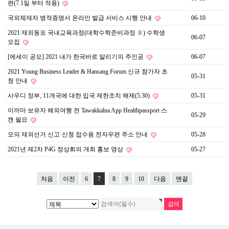
련(7.1일 부터 적용)
국외체재자 병적증명서 온라인 발급 서비스 시행 안내
06-10
2021 재외동포 국내교육과정(대학수학준비과정 Ⅱ) 수학생
06-07
모집
[에세이 공모] 2021 내가 한국바로 알리기의 주인공
06-07
2021 Young Business Leader & Hansang Forum 신규 참가자 초
05-31
청 안내
사우디 정부, 11개국에 대한 입국 제한조치 해제(5.30)
05-31
이까마 보유자 해외여행 전 Tawakkalna App Healthpassport 스
05-29
캔 필요
모의 재외선거 신고·신청 접수용 전자우편 주소 안내
05-28
2021년 제2차 P4G 정상회의 개최 홍보 영상
05-27
처음
이전
6
7
8
9
10
다음
맨끝