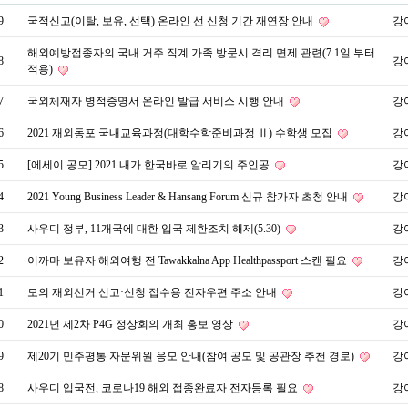
9
국적신고(이탈, 보유, 선택) 온라인 선 신청 기간 재연장 안내
강
해외예방접종자의 국내 거주 직계 가족 방문시 격리 면제 관련(7.1일 부터
8
강
적용)
7
국외체재자 병적증명서 온라인 발급 서비스 시행 안내
강
6
2021 재외동포 국내교육과정(대학수학준비과정 Ⅱ) 수학생 모집
강
5
[에세이 공모] 2021 내가 한국바로 알리기의 주인공
강
4
2021 Young Business Leader & Hansang Forum 신규 참가자 초청 안내
강
3
사우디 정부, 11개국에 대한 입국 제한조치 해제(5.30)
강
2
이까마 보유자 해외여행 전 Tawakkalna App Healthpassport 스캔 필요
강
1
모의 재외선거 신고·신청 접수용 전자우편 주소 안내
강
0
2021년 제2차 P4G 정상회의 개최 홍보 영상
강
9
제20기 민주평통 자문위원 응모 안내(참여 공모 및 공관장 추천 경로)
강
8
사우디 입국전, 코로나19 해외 접종완료자 전자등록 필요
강