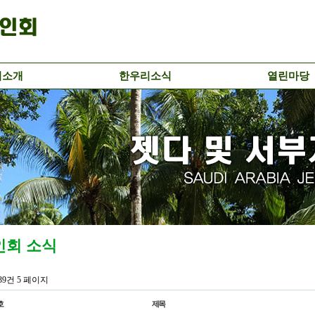
리소개
한우리소식
열린마당
인회 소식
639건
5 페이지
호
제목