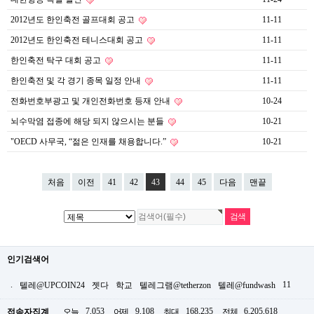
2012년도 한인축전 골프대회 공고
11-11
2012년도 한인축전 테니스대회 공고
11-11
한인축전 탁구 대회 공고
11-11
한인축전 및 각 경기 종목 일정 안내
11-11
전화번호부광고 및 개인전화번호 등재 안내
10-24
뇌수막염 접종에 해당 되지 않으시는 분들
10-21
"OECD 사무국, “젊은 인재를 채용합니다.”
10-21
처음
이전
41
42
43
44
45
다음
맨끝
인기검색어
.
11
텔레@UPCOIN24
젯다
학교
텔레그램@tetherzon
텔레@fundwash
7,053
9,108
168,235
6,205,618
접속자집계
오늘
어제
최대
전체