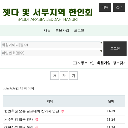
메뉴
검색
새글
회원가입
로그인
회
원
로
그
자동로그인
회원가입
정보찾기
인
Total 639건
43 페이지
제목
날짜
한인축전 오픈 골프대회 참가자 명단
11-29
뇌수막염 접종 안내
11-24
대한항공 특별 할인
11-24