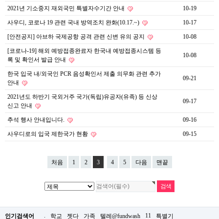
2021년 기소중지 재외국민 특별자수기간 안내
10-19
사우디, 코로나 19 관련 국내 방역조치 완화(10.17.~)
10-17
[안전공지] 아브하 국제공항 공격 관련 신변 유의 공지
10-08
[코로나-19] 해외 예방접종완료자 한국내 예방접종시스템 등
10-08
록 및 확인서 발급 안내
한국 입국 내/외국인 PCR 음성확인서 제출 의무화 관련 추가
09-21
안내
2021년도 하반기 국외거주 국가(독립)유공자(유족) 등 신상
09-17
신고 안내
추석 행사 안내입니다.
09-16
사우디로의 입국 제한국가 현황
09-15
처음
1
2
3
4
5
다음
맨끝
.
11
인기검색어
학교
젯다
가족
텔레@fundwash
특별기