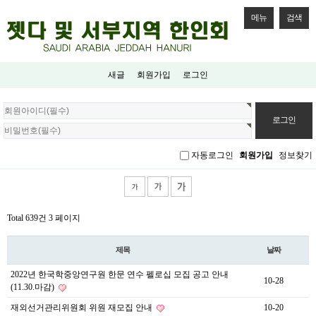
메뉴
검색
새글
회원가입
로그인
회
원
로
그
자동로그인
회원가입
정보찾기
인
Total 639건
3 페이지
제목
날짜
2022년 한국학중앙연구원 한문 연수 펠로십 모집 공고 안내
10-28
(11.30.마감)
재외선거관리위원회 위원 재모집 안내
10-20