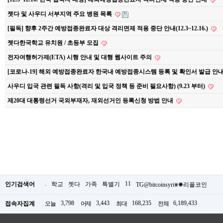
젯다 및 사우디 서부지역 주요 병원 목록
[필독] 향후 2주간 예방접종완료자 대상 격리면제 적용 중단 안내(12.3~12.16.)
젯다한국학교 유치원 / 초등부 모집
전자여행허가제(ETA) 시행 안내 및 대행 웹사이트 주의
[코로나-19] 해외 예방접종완료자 한국내 예방접종시스템 등록 및 확인서 발급 안
사우디 입국 관련 필독 사항(격리 및 입국 정책 등 준비 필요사항) (9.23 부터)
제20대 대통령선거 국외부재자, 재외선거인 등록신청 방법 안내
.
11
인기검색어
학교
젯다
가족
특별기
TG@bitcoinsyri⨳✺리플코인
3,798
3,443
168,235
6,189,433
접속자집계
오늘
어제
최대
전체