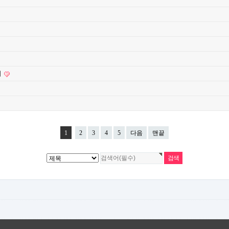
내
1
2
3
4
5
다음
맨끝