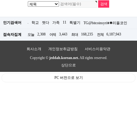
.
11
인기검색어
학교
젯다
가족
특별기
TG@bitcoinsyri⨳✺리플코인
2,308
3,443
168,235
6,187,943
접속자집계
오늘
어제
최대
전체
회사소개
개인정보취급방침
서비스이용약관
Copyright ©
jeddah.korean.net.
All rights reserved.
상단으로
PC 버전으로 보기