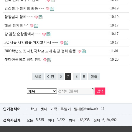
강감찬과 천지함 환송~~~
10-19
함장님과 함께~~~
10-19
해군 천지함 ^ ^
10-17
강 감찬 순항함에서~~~
10-17
FC 서울 사인회를 마치고 나서 ~~~
10-17
2009학년도 젯다한국학교 교내 환경 정화 활동
11-01
젯다한국학교 공장 견학
10-20
처음
이전
6
7
8
9
맨끝
.
11
인기검색어
학교
젯다
가족
특별기
텔레@fundwash
5,535
3,822
168,235
6,194,992
접속자집계
오늘
어제
최대
전체