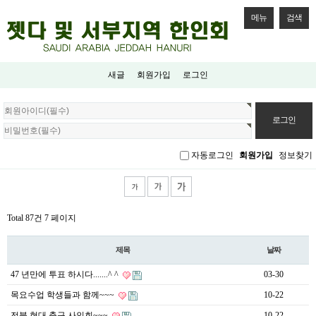
메뉴
검색
새글
회원가입
로그인
회
원
로
그
자동로그인
회원가입
정보찾기
인
Total 87건
7 페이지
제목
날짜
47 년만에 투표 하시다.......^ ^
03-30
목요수업 학생들과 함께~~~
10-22
전북 현대 축구 사인회~~~
10-22