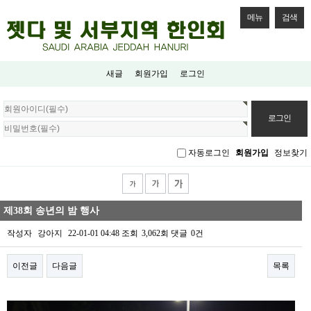
메뉴
검색
새글
회원가입
로그인
회
원
로
그
자동로그인
회원가입
정보찾기
인
제38회 송년의 밤 행사
작성자
강아지
22-01-01 04:48
조회
3,062회
댓글
0건
이전글
다음글
목록
본문