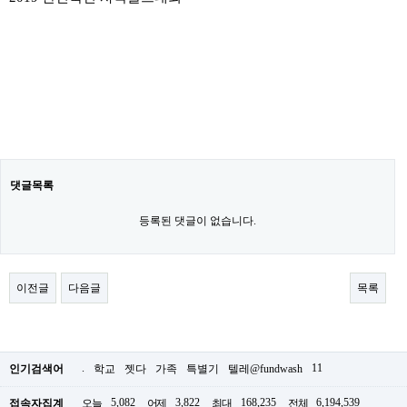
댓글목록
등록된 댓글이 없습니다.
이전글
다음글
목록
.
11
인기검색어
학교
젯다
가족
특별기
텔레@fundwash
5,082
3,822
168,235
6,194,539
접속자집계
오늘
어제
최대
전체