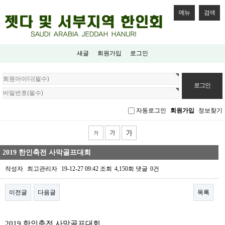
메뉴
검색
새글
회원가입
로그인
회
원
로
그
자동로그인
회원가입
정보찾기
인
2019 한인축전 사막골프대회
작성자
최고관리자
19-12-27 09:42
조회
4,150회
댓글
0건
이전글
다음글
목록
본문
2019 한인축전 사막골프대회